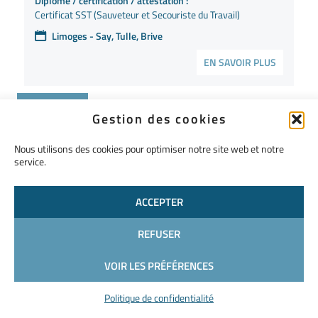
Diplôme / certification / attestation :
Certificat SST (Sauveteur et Secouriste du Travail)
Limoges - Say, Tulle, Brive
EN SAVOIR PLUS
Gestion des cookies
PDC
Recyclage Habilitation Electrique B0
Nous utilisons des cookies pour optimiser notre site web et notre
exécutant(e) ou B0 chargé(e) de chantier
service.
Référence :
HYSE-21
ACCEPTER
Prérequis :
Être titulaire du titre d'habilitation initiale
REFUSER
Diplôme / certification / attestation :
Attestation
VOIR LES PRÉFÉRENCES
Limoges - Say, Tulle, Brive
Politique de confidentialité
EN SAVOIR PLUS