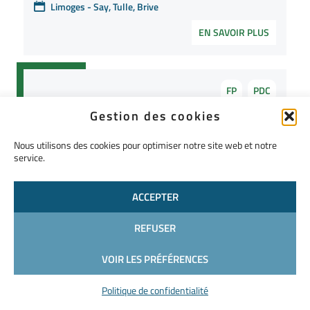
Limoges - Say, Tulle, Brive
EN SAVOIR PLUS
FP
PDC
Pneumatique - Niveau 1
Gestion des cookies
Référence :
MAIN-06
Nous utilisons des cookies pour optimiser notre site web et notre
service.
Prérequis :
Maitriser les 4 opérations et la règle de 3
Diplôme / certification / attestation :
ACCEPTER
Attestation
Limoges - Say, Tulle, Brive
REFUSER
EN SAVOIR PLUS
VOIR LES PRÉFÉRENCES
Politique de confidentialité
FP
PDC