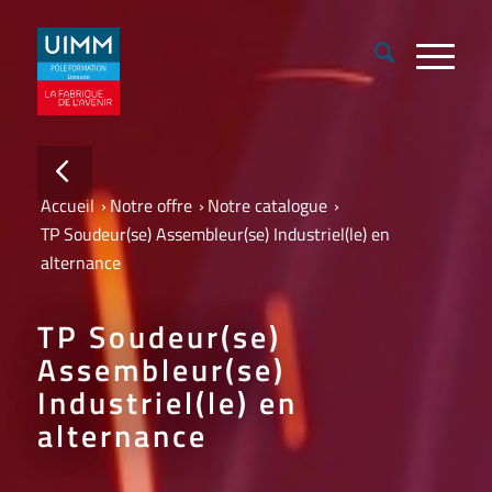
Accueil
›
Notre offre
›
Notre catalogue
›
TP Soudeur(se) Assembleur(se) Industriel(le) en
alternance
TP Soudeur(se)
Assembleur(se)
Industriel(le) en
alternance