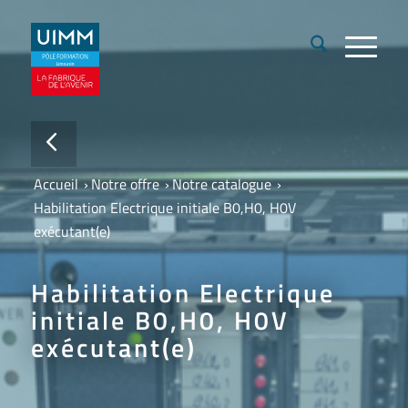
Accueil
›
Notre offre
›
Notre catalogue
›
Habilitation Electrique initiale B0,H0, H0V
exécutant(e)
Habilitation Electrique
initiale B0,H0, H0V
exécutant(e)