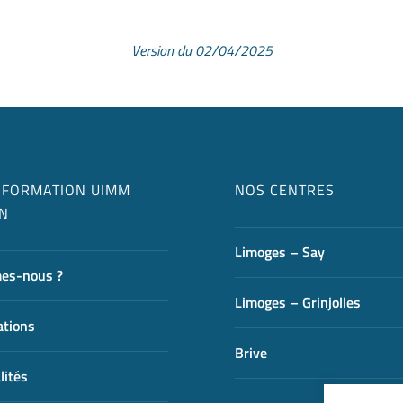
Version du 02/04/2025
 FORMATION UIMM
NOS CENTRES
N
Limoges – Say
es-nous ?
Limoges – Grinjolles
ations
Brive
lités