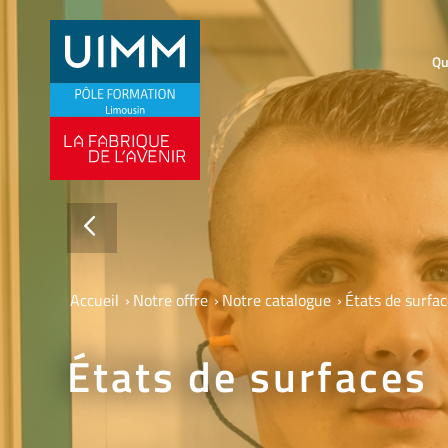
Qu
Accueil
›
Notre offre
›
Notre catalogue
›
États de surfa
États de surfaces