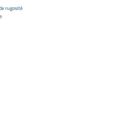
de rugosité
e