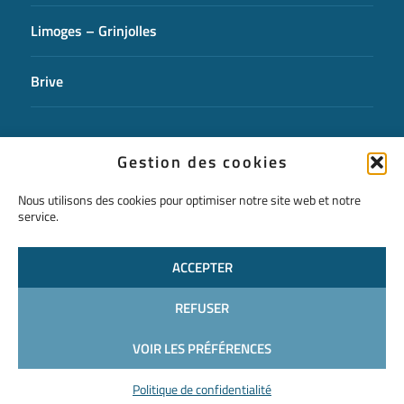
Limoges – Grinjolles
Brive
CONTACTEZ-NOUS
Gestion des cookies
Nous utilisons des cookies pour optimiser notre site web et notre
service.
ACCEPTER
REFUSER
VOIR LES PRÉFÉRENCES
Mentions légales
Politique de confidentialité
Plan de site
Politique de confidentialité