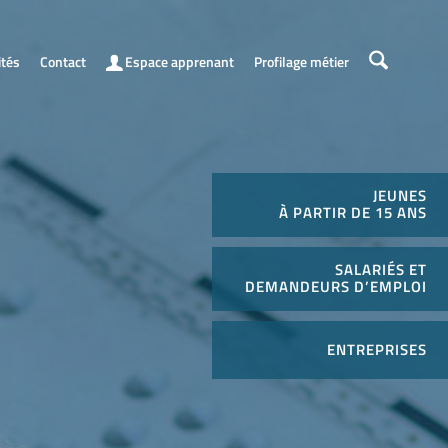
ités
Contact
Espace apprenant
Profilage métier
JEUNES
À PARTIR DE 15 ANS
SALARIÉS ET
DEMANDEURS D’EMPLOI
ENTREPRISES