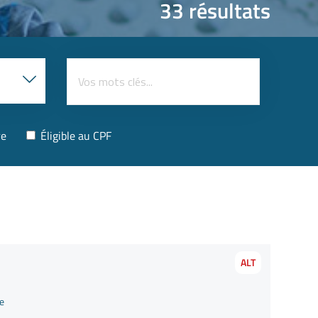
33 résultats
re
Éligible au CPF
ALT
le