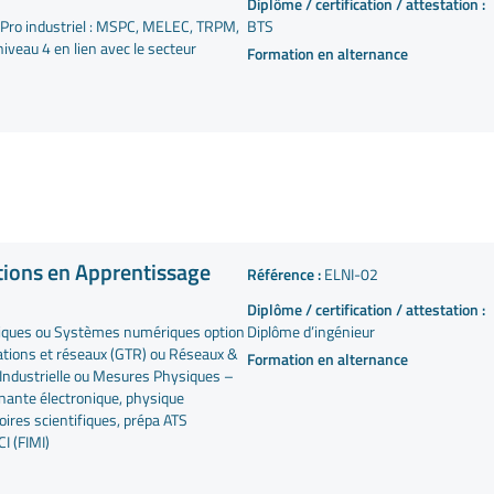
Diplôme / certification / attestation :
ac Pro industriel : MSPC, MELEC, TRPM,
BTS
niveau 4 en lien avec le secteur
Formation en alternance
tions en Apprentissage
Référence :
ELNI-02
Diplôme / certification / attestation :
roniques ou Systèmes numériques option
Diplôme d’ingénieur
tions et réseaux (GTR) ou Réseaux &
Formation en alternance
 Industrielle ou Mesures Physiques –
inante électronique, physique
toires scientifiques, prépa ATS
I (FIMI)